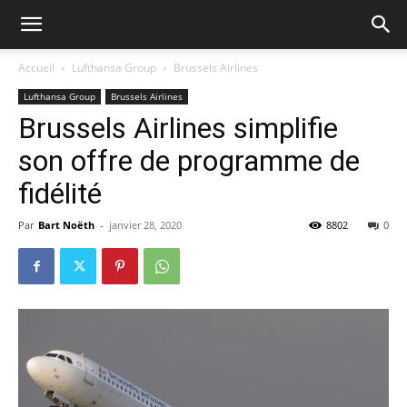
Accueil
Lufthansa Group
Brussels Airlines
Lufthansa Group
Brussels Airlines
Brussels Airlines simplifie
son offre de programme de
fidélité
Par
Bart Noëth
-
janvier 28, 2020
8802
0